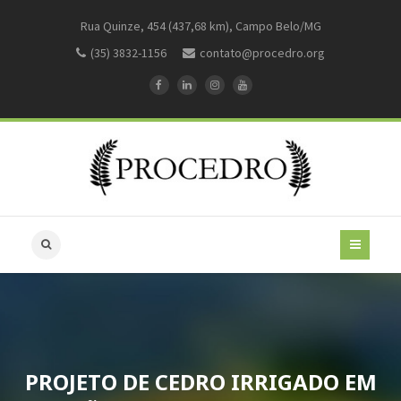
Rua Quinze, 454 (437,68 km), Campo Belo/MG
(35) 3832-1156
contato@procedro.org
PROJETO DE CEDRO IRRIGADO EM