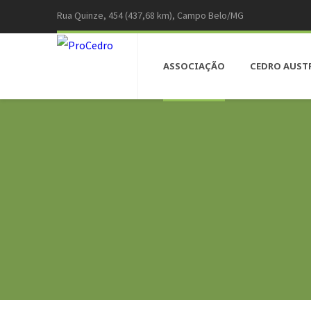
Rua Quinze, 454 (437,68 km), Campo Belo/MG
ASSOCIAÇÃO
CEDRO AUST