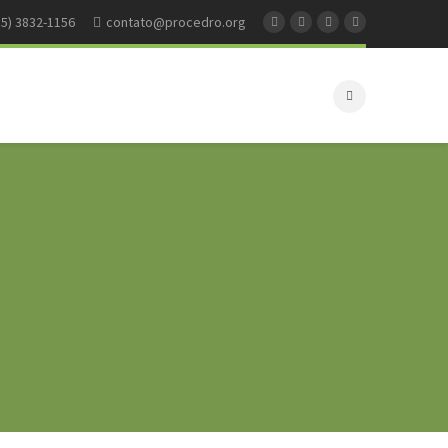
35) 3832-1156
contato@procedro.org