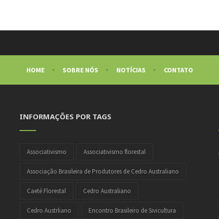
HOME
SOBRE NÓS
NOTÍCIAS
CONTATO
INFORMAÇÕES POR TAGS
Associativismo
Associativismo florestal
Associação Brasileira de Produtores de Cedro Australiano
Caeté Florestal
Cedro Australiano
Cedro Austrliano
Encontro Brasileiro de Sivicultura