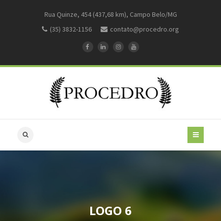
Rua Quinze, 454 (437,68 km), Campo Belo/MG
(35) 3832-1156
contato@procedro.org
LOGO 6